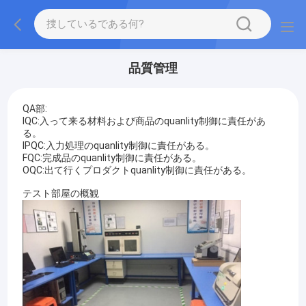
品質管理
QA部:
IQC:入って来る材料および商品のquanlity制御に責任があ
る。
IPQC:入力処理のquanlity制御に責任がある。
FQC:完成品のquanlity制御に責任がある。
OQC:出て行くプロダクトquanlity制御に責任がある。
テスト部屋の概観