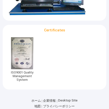
Certificates
ISO9001 Quality
Management
System
家へ
Baolv Co.は2003年に設立され、両面接着テープ、高温テープ、
製品
PTFEマウススケート、水性塗装用PTFEスケート、
EVA/PU/PE/CR/EPDMフォームパッド、シリコンゴム、導電性フ
Desktop Site
ホーム
企業情報
ォームおよび布地、銅およびアルミ箔、PET/PC/PVCマイラーな
ビデオ
どのダイカット部品の専門メーカーです。これらの製品は、コン
地図
プライバシーポリシー