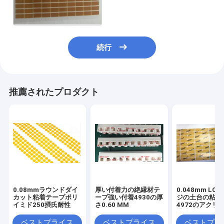
きした
続行
推薦されたプロダクト
0.08mmラウンドダイ
厚い付着力の絶縁材テ
0.048mm LC
カット粘着テープポリ
ープ強い付着4930の厚
ジの土台の粘着
イミド250摂氏耐性
さ0.60 MM
4972のアクリ
構成材料
ベストプライス
ベストプライス
ベストプラ