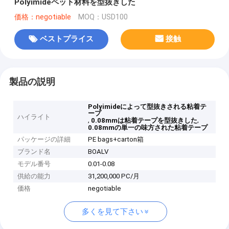
Polyimideペット材料を型抜きした
価格：negotiable
MOQ：USD100
ベストプライス
接触
製品の説明
Polyimideによって型抜きされる粘着テ
ープ
ハイライト
,
,
0.08mmは粘着テープを型抜きした
0.08mmの単一の味方された粘着テープ
パッケージの詳細
PE bags+carton箱
ブランド名
BOALV
モデル番号
0.01-0.08
供給の能力
31,200,000 PC/月
価格
negotiable
多くを見て下さい