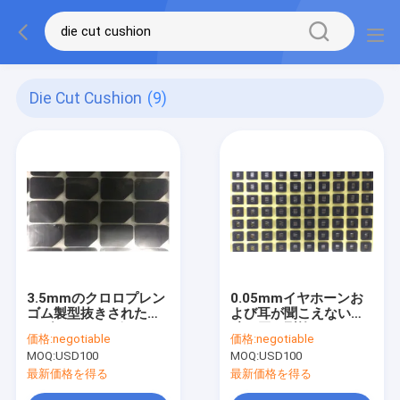
Die Cut Cushion
(9)
3.5mmのクロロプレン
0.05mmイヤホーンお
ゴム製型抜きされたプ
よび耳が聞こえない援
ロダクト キーボードの
助の厚い型抜きされた
価格:
negotiable
価格:
negotiable
フィート
プロダクト エヴァの柔
MOQ:
USD100
MOQ:
USD100
らかいクッション
最新価格を得る
最新価格を得る