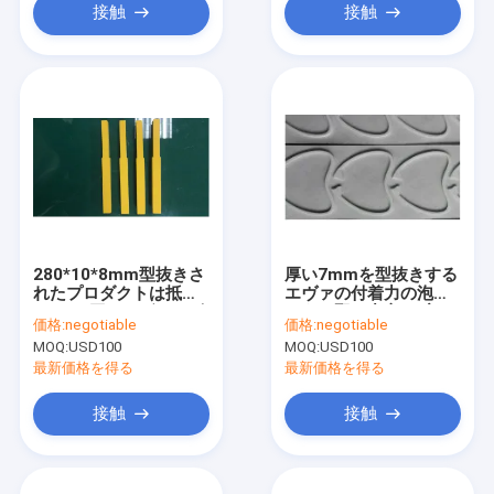
接触
接触
280*10*8mm型抜きさ
厚い7mmを型抜きする
れたプロダクトは抵抗
エヴァの付着力の泡の
8.0mm厚いエヴァのゴ
ような堅い中心45度の
価格:
negotiable
価格:
negotiable
ム製泡に影響を与える
MOQ:
USD100
MOQ:
USD100
最新価格を得る
最新価格を得る
接触
接触