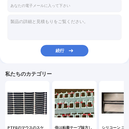
わたしたち に つい て
工場 ツアー
品質管理
連絡 ください
続行
ニュース
引金 を 求め て ください
私たちのカテゴリー
PTFEのマウスのスケート
倍は粘着テープ味方した
シリコーン ゴムのパッド
PTFEのマウスのスケ
倍は粘着テープ味方し
シリコーン ゴ