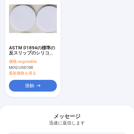
ASTM D1894の標準の
反スリップのシリコー
ンNBRのCRのゴム製
価格:
negotiable
フィートのパッド
MOQ:
USD100
最新価格を得る
接触
家へ
製品
メッセージ
迅速に返信します
ビデオ