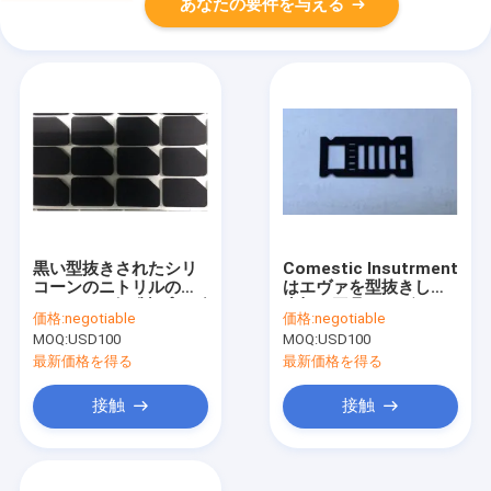
あなたの要件を与える
黒い型抜きされたシリ
Comestic Insutrment
コーンのニトリルのブ
はエヴァを型抜きし、
タジエン ゴム製 プロダ
歯切り工具はエヴァの
価格:
negotiable
価格:
negotiable
クトNBR NR EPDMク
黒い泡の閉鎖した細胞
MOQ:
USD100
MOQ:
USD100
ッション
を45度切った
最新価格を得る
最新価格を得る
接触
接触