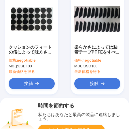
クッションのフィート
柔らかさによっては粘
の倍によって味方され
着テープPTFEをすべる
る粘着テープが付いて
含まれていたパッドの
価格:
negotiable
価格:
negotiable
いるNonwoven綿織物
テフロンUPEフィルム
MOQ:
USD100
MOQ:
USD100
が型抜きした
最新価格を得る
最新価格を得る
接触
接触
時間を節約する
私たちはあなたと最高の製品に連絡しまし
ょう。