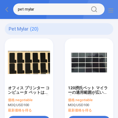
Pet Mylar
(20)
オフィス プリンター コ
120摂氏ペット マイラ
ンピュータ ペットはマ
ーの適用範囲が広い薄
イラー ペットPCポリ塩
膜の小さい長方形
価格:
negotiable
価格:
negotiable
化ビニールのシリコー
0.25mmの厚さ
MOQ:
USD100
MOQ:
USD100
ンの生地のフィルム ロ
ールを型抜きした
最新価格を得る
最新価格を得る