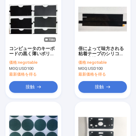
コンピュータのキーボ
倍によって味方される
ードの黒く薄いポリエ
粘着テープのシリコー
チレン テレフタラート
ンの生地が付いている
価格:
negotiable
価格:
negotiable
マイラー
マイラーの反射型抜き
MOQ:
USD100
MOQ:
USD100
されたフィルム
最新価格を得る
最新価格を得る
接触
接触
家へ
製品
ビデオ