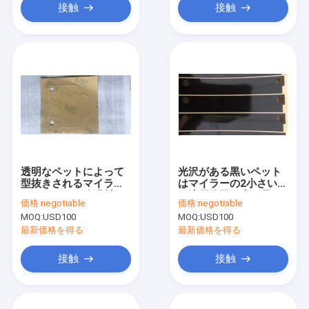
接触
接触
透明なペットによって
光沢がある黒いペット
型抜きされるマイラー
はマイラーの2小さい穴
のフィルムの絶縁材
の適用範囲が広く長い
価格:
negotiable
価格:
negotiable
E93687 D17 D32.2
ストリップを薄く型抜
MOQ:
USD100
MOQ:
USD100
きした
最新価格を得る
最新価格を得る
接触
接触