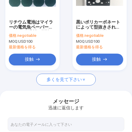
わたしたち に つい て
工場 ツアー
リチウム電池はマイラ
黒いポリカーボネート
ーの電気魚ペーパー
によって型抜きされる
品質管理
D25.85絶縁材を型抜き
マイラーは陰影のため
価格:
negotiable
価格:
negotiable
した
に広がる
MOQ:
USD100
MOQ:
USD100
連絡 ください
最新価格を得る
最新価格を得る
ニュース
接触
接触
引金 を 求め て ください
多くを見て下さい
PTFEのマウスのスケート
メッセージ
迅速に返信します
倍は粘着テープ味方した
シリコーン ゴムのパッド