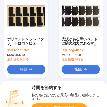
ポリエチレン テレフタ
光沢がある黒いペット
ラートはコンピュータ
は防火効力のあるマイ
プリンターのためのマ
ラーの反射に広げを型
価格:
negotiable
価格:
negotiable
イラーを型抜きした
抜きした
MOQ:
USD100
MOQ:
USD100
最新価格を得る
最新価格を得る
接触
接触
時間を節約する
私たちはあなたと最高の製品に連絡しまし
ょう。