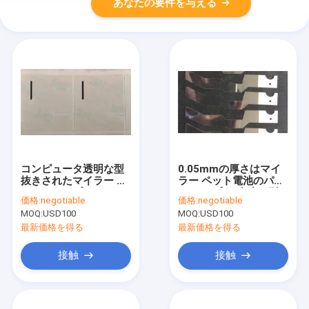
あなたの要件を与える
コンピュータ透明な型
0.05mmの厚さはマイ
抜きされたマイラー ペ
ラー ペット電池のパッ
ットPC PPプラスチッ
ク テープ1.4密度を型
価格:
negotiable
価格:
negotiable
ク シートMH17478
抜きした
MOQ:
USD100
MOQ:
USD100
最新価格を得る
最新価格を得る
接触
接触