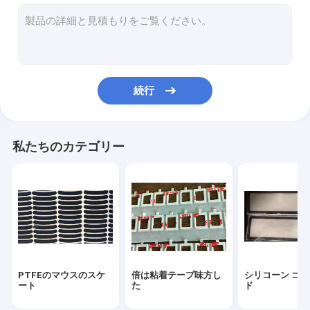
伝導性の泡シート
伝導性材料を熱しなさい
保護フィルム
続行
注文の軽い拡散器
耐震性の泡
私たちのカテゴリー
エヴァの注文の泡
3Rゲル
型抜きされたマイラー
型抜きされた粘着テープ
PTFEのマウスのスケ
倍は粘着テープ味方し
シリコーン ゴ
型抜きされたプロダクト
ート
た
ド