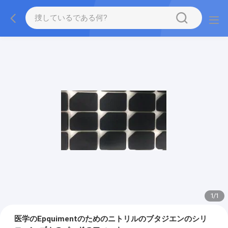
1
/
1
医学のEpquimentのためのニトリルのブタジエンのシリ