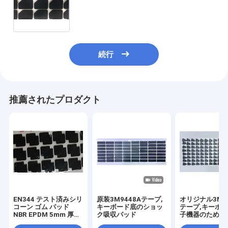
のフィート
続行
推薦されたプロダクト
EN344 テスト済みシリ
原装3M9448Aテープ,
オリジナル3M94
コーン ゴム パッド
キーボード底のショッ
テープ,キーボ
NBR EPDM 5mm 厚マ
ク吸収パッド
子機器のための
ット
ョック吸収パッ