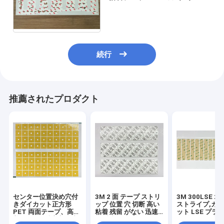
トのキーボードの粘着性があ
るペーパー
続行
推薦されたプロダクト
センター位置決め穴付
3M 2 面 テープ ストリ
3M 300LSE 
きダイカット正方形
ップ 位置 穴 切断 高い
ストライプ,カ
PET 両面テープ、高粘
粘着 残留 がない 迅速
ット LSE プラ
着アクリル接着剤、産
な 精密 な 設置
ク,金属,電子機