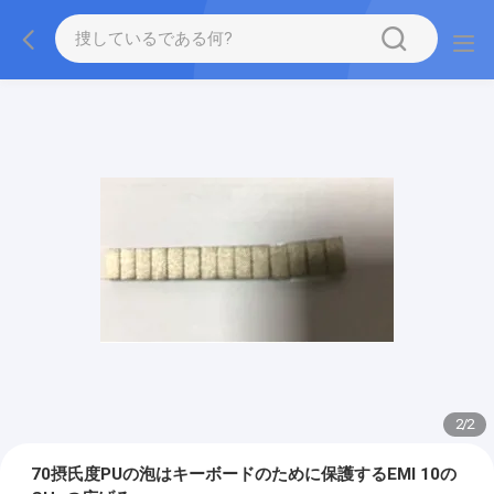
2
/
2
70摂氏度PUの泡はキーボードのために保護するEMI 10の