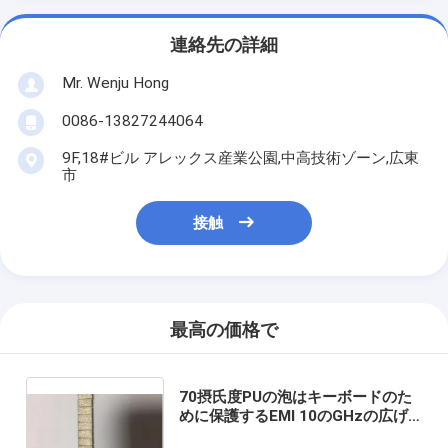
連絡先の詳細
Mr. Wenju Hong
0086-13827244064
9F,18#ビル アレックス産業公園,中高技術ゾーン,広東
市
接触
最高の価格で
70摂氏度PUの泡はキーボードのた
めに保護するEMI 10のGHzの広げ
る