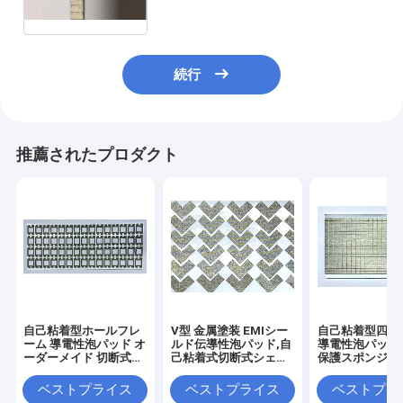
続行
推薦されたプロダクト
自己粘着型ホールフレ
V型 金属塗装 EMIシー
自己粘着型四角形
ーム 導電性泡パッド オ
ルド伝導性泡パッド,自
導電性泡パッド
ーダーメイド 切断式
己粘着式切断式シェブ
保護スポンジ
EMI シールドスポンジ
ロンスポンジガスケッ
ガスケット
ト
ベストプライス
ベストプライス
ベストプラ