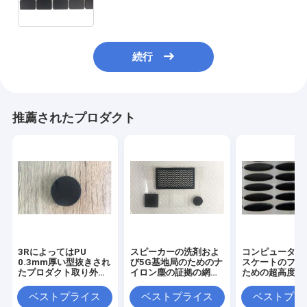
続行
推薦されたプロダクト
3RによってはPU
スピーカーの洗剤およ
コンピュータ 
0.3mm厚い型抜きされ
び5G基地局のためのナ
スケートのフィ
たプロダクト取り外し
イロン塵の証拠の網と
ための超高度の
可能な付着力の点がゼ
のPoron
Polyethylen U
リー状になる
UHMWPE
ベストプライス
ベストプライス
ベストプラ