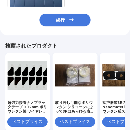
続行
推薦されたプロダクト
超強力接着ナノブラッ
取り外し可能なポリウ
拡声器箱3Rの
クテープ 0.72mm ポリ
レタン シリコーンによ
Nanomateria
ウレタン製 ワイヤレス
って3Rはあらゆる表面
ウレタン反スリ
充電器用
に適用される保護テー
満たした
プ0.5mmがゼリー状に
ベストプライス
ベストプライス
ベストプラ
なる