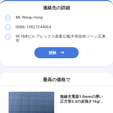
連絡先の詳細
Mr. Wenju Hong
0086-13827244064
9F,18#ビル アレックス産業公園,中高技術ゾーン,広東
市
接触
最高の価格で
無線充電器1.0mmの厚い
正方形2.3の皮強さ16g/m2
のコーティング量