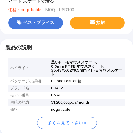
ィート スケートで滑る
価格：negotiable
MOQ：USD100
ベストプライス
接触
製品の説明
,
黒いPTFEマウススケート
,
0.5mm PTFE マウススケート
ハイライト
35.43*5.62*0.5mm PTFE マウススケー
ト
パッケージの詳細
PE bag+carton箱
ブランド名
BOALV
モデル番号
0.27-0.5
供給の能力
31,200,000pcs/month
価格
negotiable
多くを見て下さい