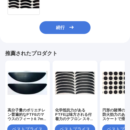
続行
推薦されたプロダクト
高分子量のポリエチレ
化学抵抗力がある
円形の賭博のマ
ン普遍的なPTFEのマ
PTFEは味方される付
防火効力のあるP
ウスのフィート0.7mm
着力のテフロン スキッ
スケートで滑る0
の厚さ
ドのパッド倍によって
は表面9448A
スケートで滑る
にする
ベストプライス
ベストプライス
ベストプラ