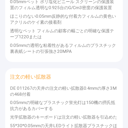
0.05mmペット ポリ塩化ビニール スクリーンの保護装
置のフィルム透明な0.925台のG/Cm3密度の保護装置
ほこりのない0.05mm反静的な付着力フィルムの黄色い
アクリルのケイ素の接着剤
透明なペット フィルムの顧客の幅ごとの明確な保護テ
ープ1220または
0.05mmの透明な粘着性があるフィルムのプラスチック
裏表紙シートの引張強さ20MPA
注文の軽い拡散器
DE 011267の天井の注文の軽い拡散器0.4mmの厚さ3M
の468付着
家へ
0.05mmの明確なプラスチック蛍光灯は150機の摂氏抵
Baolv Co.は2003年に設立され、両面接着テープ、高温テープ、
製品
PTFEマウススケート、水性塗装用PTFEスケート、
抗力があるカバーする
EVA/PU/PE/CR/EPDMフォームパッド、シリコンゴム、導電性フ
光学拡散器のキーボードは注文の軽い拡散器を引込めた
ォームおよび布地、銅およびアルミ箔、PET/PC/PVCマイラーな
ビデオ
どのダイカット部品の専門メーカーです。これらの製品は、コン
55*30*0.05mmの天井LEDライト拡散器プラスチックほ