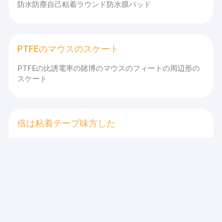
防水防塵自己粘着ラウンド防水膜パッド
PTFEのマウスのスケート
PTFEの比誘電率の賭博のマウスのフィートの周辺形の
スケート
倍は粘着テープ味方した
防水高力倍は付着力シート テープ0.35mm味方した
シリコーン ゴムのパッド
延長を85のシリコーン ゴムのフィート プロダクト抵抗
力がある湿気98%壊しなさい