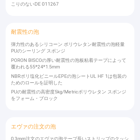
ピューター、水性ペイントスプレー、医療機器、家電製品などで
こりのないDE 011267
わたしたち に つい て
広く使用されています。オプトエレクトロニクス、玩具、自動
車、皮革製品、携帯電話、通信製品など。この会社は、世界製造
の中心地である中国広東省に位置し、2000 平方メートルの敷地
工場 ツアー
を所有しています。生産技術においては長年の経験があります。
耐震性の泡
品質管理
以下のファクターツアーの写真をご覧ください。ありがとう！
弾力性のあるシリコーン ポリウレタン耐震性の泡軽量
オフィス
連絡 ください
PUのシーリング スポンジ
PORON BISCOの厚い耐震性の泡板粘着テープによって
ニュース
覆われる55*24*1.5mm
工業団地
引金 を 求め て ください
NBRポリ塩化ビニールEPEの泡シートUL HF 1は包装の
ためのロールを証明した
PUの耐震性の高密度5kg/Metricポリウレタン スポンジ
をフォーム・ブロック
PTFEのマウスのスケート
倍は粘着テープ味方した
エヴァの注文の泡
シリコーン ゴムのパッド
0.3mm注文のエヴァの泡テープ長いストリップのクッシ