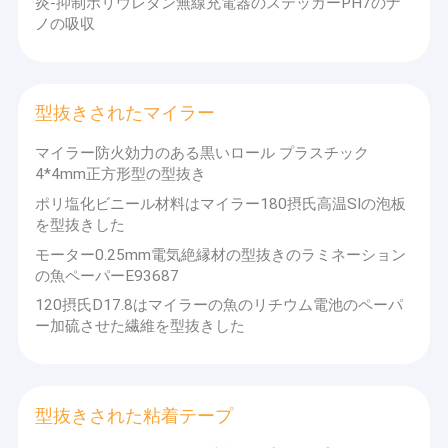
炎-抑制ポリウレタン無線充電器のステッカーPH7のナ
シリコーンは部品を形成した
ノの吸収
防水 防塵製品
型抜きされたマイラー
マイラー防火効力のある黒いロール プラスチック
4*4mm正方形型の型抜き
ポリ塩化ビニール材料はマイラー180摂氏高温SIの泡板
を型抜きした
モーター0.25mm電気絶縁材の型抜きのラミネーション
の魚ペーパーE93687
120摂氏D17.8はマイラーの魚のリチウム電池のペーパ
ー加硫させた繊維を型抜きした
型抜きされた粘着テープ