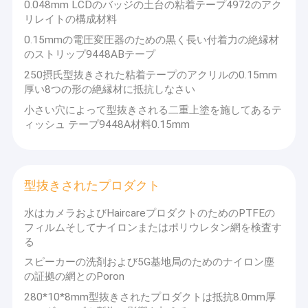
0.048mm LCDのバッジの土台の粘着テープ4972のアク
リレイトの構成材料
0.15mmの電圧変圧器のための黒く長い付着力の絶縁材
のストリップ9448ABテープ
250摂氏型抜きされた粘着テープのアクリルの0.15mm
厚い8つの形の絶縁材に抵抗しなさい
小さい穴によって型抜きされる二重上塗を施してあるテ
ィッシュ テープ9448A材料0.15mm
型抜きされたプロダクト
水はカメラおよびHaircareプロダクトのためのPTFEの
フィルムそしてナイロンまたはポリウレタン網を検査す
る
スピーカーの洗剤および5G基地局のためのナイロン塵
の証拠の網とのPoron
280*10*8mm型抜きされたプロダクトは抵抗8.0mm厚