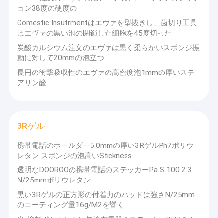
伝導性の泡シート
ョン38度の硬度の
Comestic Insutrmentはエヴァを型抜きし、歯切り工具
伝導性材料を熱しなさい
はエヴァの黒い泡の閉鎖した細胞を45度切った
炭酸カルシウム注文のエヴァは黒く柔らかいスポンジ振
保護フィルム
動に対して20mmの泡立つ
注文の軽い拡散器
長円の衝撃吸収性のエヴァの高密度泡1mmの厚いステ
アリン酸
耐震性の泡
エヴァの注文の泡
3Rゲル
3Rゲル
携帯電話のホールダー5.0mmの厚い3RゲルPh7ポリウ
レタン スポンジの泡高いStickness
型抜きされたマイラー
透明なDOOROOの携帯電話のステッカーPa S 100 2.3
型抜きされた粘着テープ
N/25mmポリウレタン
黒い3Rゲルの正方形の付着力のパッドは強さN/25mm
型抜きされたプロダクト
のコーティング量16g/M2を響く