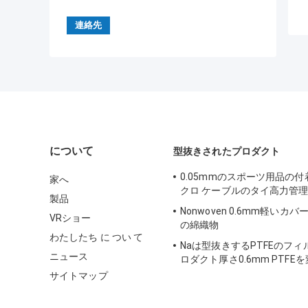
について
型抜きされたプロダクト
0.05mmのスポーツ用品の
家へ
クロ ケーブルのタイ高力管
製品
Nonwoven 0.6mm軽いカ
VRショー
の綿織物
わたしたち に つい て
Naは型抜きするPTFEのフィ
ニュース
ロダクト厚さ0.6mm PTFE
サイトマップ