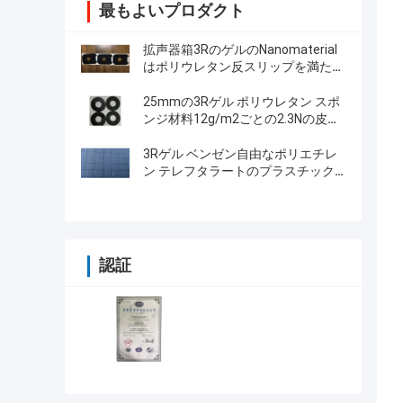
最もよいプロダクト
拡声器箱3RのゲルのNanomaterial
はポリウレタン反スリップを満たし
た
25mmの3Rゲル ポリウレタン スポ
ンジ材料12g/m2ごとの2.3Nの皮を
むくことは塗った
3Rゲル ベンゼン自由なポリエチレ
ン テレフタラートのプラスチック
に塗る16g/M2
認証