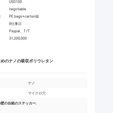
USD100
negotiable
:
PE bags+carton箱
8仕事日
Paypal、T/T
31,200,000
ためのナノの吸収ポリウレタン
ナノ
マイクロ穴
の壁の台紙のステッカー
,