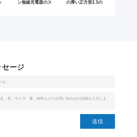
ッ
ン無線充電器のス
の厚い正方形2.3の
m
テッカーPH7のナ
皮強さ16g/m2のコ
量
ノの吸収
ーティング量
ッセージ