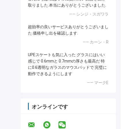
取りました.本当にありがとうございました.
—— シンジ・スガワラ
超効率の良いサービスありがとうございまし
た.価格申し出を確認します.
—— カーン・R
UPEスケートも気に入った グラスにはいい
感じで 0.6mmと 0.7mmの厚さも最高だ 特
に0.6透明なガラスのマウスパッドで 完璧に
動作できるようにします
—— マークE
オンラインです