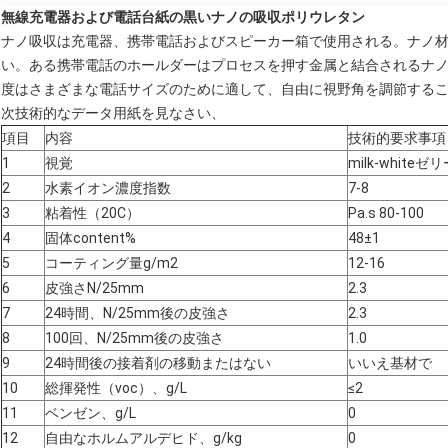
無線充電器および電話台紙の黒いナノの吸収ポリウレタン
ナノ吸収は充電器、携帯電話およびスピーカー箱で使用される。ナノ
い。ある携帯電話のホールダーはプロセスを押す金属と結合されるナノ
度はさまざまな電話サイズのために適して、自由に視野角を調節する
次技術的なデータ用紙を見なさい、
項目
内容
技術的要求事項
1
視覚
milk-white
2
水素イオン濃度指数
7-8
3
粘着性（20C）
Pa.s 80-100
4
固体content%
48±1
5
コーティング量g/m2
12-16
6
皮強さN/25mm
2.3
7
24時間、N/25mm後の皮強さ
2.3
8
100回、N/25mm後の皮強さ
1.0
9
24時間後の接着剤の移動またはない
いいえ基材で
10
総揮発性（voc）、g/L
≤2
11
ベンゼン、g/L
0
12
自由なホルムアルデヒド、g/kg
0