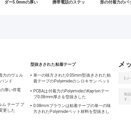
ダー5.0mmの厚い
携帯電話のステッ
形の付着力のパ
3RゲルPh7ポリウ
カーPa S 100 2.3
ドは強さN/25m
レタン スポンジの
N/25mmポリウレ
のコーティング
泡高いStickness
タン
16g/M2を響く
メ
型抜きされた粘着テープ
付着力のヴェル
単一の味方された0.05mm型抜きされた粘
理バンド
着テープのPolyimideのシロキサン ペット
解放のフィルム
バーの厚い停電
PCBAは付着力のPolyimideのKaptonテー
プ0.08mm厚さを型抜きした
ルム テープ プ
0.08mmブラウンは粘着テープの単一の味
を変更した
方されたPolyimideペット材料を型抜きし
た