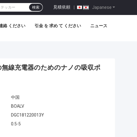
見積依頼
|
Japanese
検索
連絡 ください
引金 を 求め て ください
ニュース
ーの無線充電器のためのナノの吸収ポ
中国
BOALV
DGC181220013Y
0.5-5