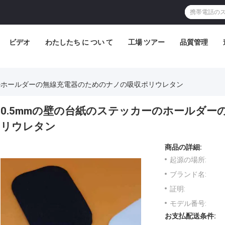
ビデオ
わたしたち に つい て
工場 ツアー
品質管理
ーのホールダーの無線充電器のためのナノの吸収ポリウレタン
0.5mmの壁の台紙のステッカーのホールダ
リウレタン
商品の詳細:
起源の場所:
ブランド名:
証明:
モデル番号:
お支払配送条件: