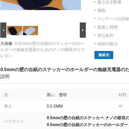
最小注文数量:
価格:
パッケージの詳細
受渡し時間:
支払条件:
大画像 :
0.5mmの壁の台紙のステッカーのホー
供給の能力:
ルダーの無線充電器のためのナノの吸収ポリウ
連絡先
レタン
0.5mmの壁の台紙のステッカーのホールダーの無線充電器の
説明
色:
黒い、透明
材料:
厚さ:
0.5-5MM
中:
0.5mmの壁の台紙のステッカー
,
ナノの吸収
ハイライト:
0.5mmの壁の台紙のステッカーのホールダー